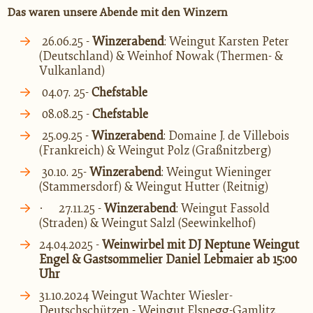
Das waren unsere Abende mit den Winzern
26.06.25 -
Winzerabend
: Weingut Karsten Peter
(Deutschland) & Weinhof Nowak (Thermen- &
Vulkanland)
04.07. 25-
Chefstable
08.08.25 -
Chefstable
25.09.25 -
Winzerabend
: Domaine J. de
Villebois
(Frankreich) & Weingut Polz (
Graßnitzberg
)
30.10. 25-
Winzerabend
: Weingut Wieninger
(
Stammersdorf
) & Weingut Hutter (
Reitnig
)
·
27.11.25 -
Winzerabend
: Weingut Fassold
(
Straden
) & Weingut Salzl (Seewinkelhof)
24.04.2025 -
Weinwirbel mit DJ Neptune Weingut
Engel & Gastsommelier Daniel Lebmaier ab 15:00
Uhr
31.10.2024 Weingut Wachter Wiesler-
Deutschschützen - Weingut Elsnegg-Gamlitz