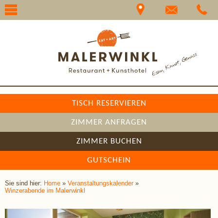
☰
TISCH RESERVIEREN
ZIMMER ANFRAGEN
ZIMMER BUCHEN
GUTSCHEIN
Sie sind hier:
Home
»
Veranstaltungskalender
»
Winzerabende im Malerwinkl