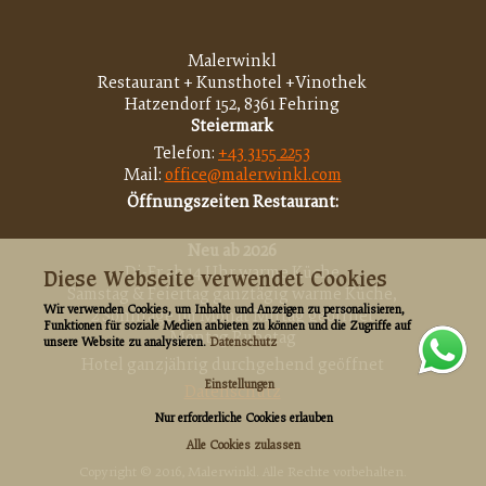
Malerwinkl
Restaurant + Kunsthotel +Vinothek
Hatzendorf
152, 8361 Fehring
Steiermark
Telefon:
+43 3155 2253
Mail:
office@malerwinkl.com
Öffnungszeiten Restaurant:
Neu ab 2026
Di-Fr ab 14 Uhr warme Küche
Diese Webseite verwendet Cookies
Samstag & Feiertag ganztägig warme Küche,
Wir verwenden Cookies, um Inhalte und Anzeigen zu personalisieren,
2 Sonntage im Monat Mittag geöffnet
Funktionen für soziale Medien anbieten zu können und die Zugriffe auf
Montag Ruhetag
unsere Website zu analysieren.
Datenschutz
Hotel ganzjährig durchgehend geöffnet
Einstellungen
Datenschutz
Nur erforderliche Cookies erlauben
Alle Cookies zulassen
Copyright © 2016, Malerwinkl. Alle Rechte vorbehalten.