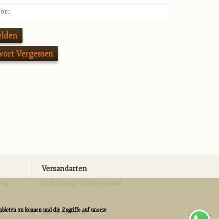
lden
wort Vergessen
Versandarten
ung
Abholung / Postversand
bieten zu können und die Zugriffe auf unsere
Datenschutz