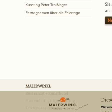
Sie
Kunst by Peter Troißinger
an.
Festtagsessen über die Feiertage
Ne
MALERWINKL
Restaurant + Kunsthotel
Dies
Hatzendorf 152, 8361 Fehring
Wir verw
Telefon:
+43 3155 2253