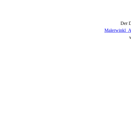
Der D
Malerwinkl_Ap
w